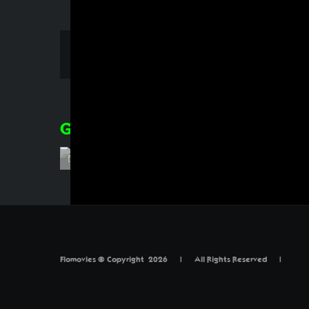
Share This Story, Choose Your Platform!
Gerelateerde berichten
Flomovies © Copyright
2026 | All Rights Reserved |